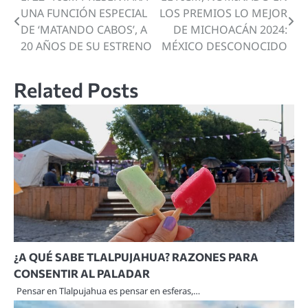
UNA FUNCIÓN ESPECIAL
LOS PREMIOS LO MEJOR
de
DE ‘MATANDO CABOS’, A
DE MICHOACÁN 2024:
20 AÑOS DE SU ESTRENO
MÉXICO DESCONOCIDO
entradas
Related Posts
¿A QUÉ SABE TLALPUJAHUA? RAZONES PARA
CONSENTIR AL PALADAR
Pensar en Tlalpujahua es pensar en esferas,…