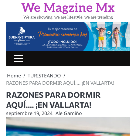
Skip
We Magzine Mx
to
content
We are showing, we are lifestyle, we are trending
Inicio
PORTADA
CINE
SHOW
UN
LIFESTYLE
TURIS
RATITO
Home
TURISTEANDO
CON
RAZONES PARA DORMIR AQUÍ…. ¡EN VALLARTA!
RAZONES PARA DORMIR
AQUÍ…. ¡EN VALLARTA!
septiembre 19, 2024
Ale Gamiño