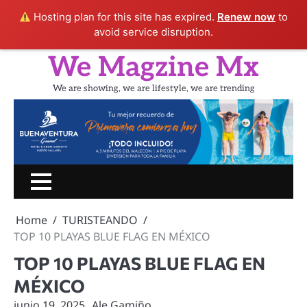
Hosting plan for this site has expired.
Renew now
to
avoid service disruption.
Skip
We Magzine Mx
to
content
We are showing, we are lifestyle, we are trending
Inicio
PORTADA
CINE
SHOW
UN
LIFESTYLE
TURIS
RATITO
Home
TURISTEANDO
CON
TOP 10 PLAYAS BLUE FLAG EN MÉXICO
TOP 10 PLAYAS BLUE FLAG EN
MÉXICO
junio 19, 2025
Ale Gamiño