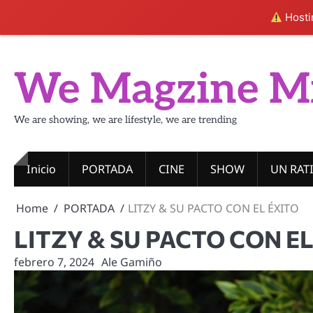
Hostin
Skip
to
We Magzine M
content
We are showing, we are lifestyle, we are trending
Inicio
PORTADA
CINE
SHOW
UN RAT
Home
PORTADA
LITZY & SU PACTO CON EL ÉXITO
LITZY & SU PACTO CON EL
febrero 7, 2024
Ale Gamiño