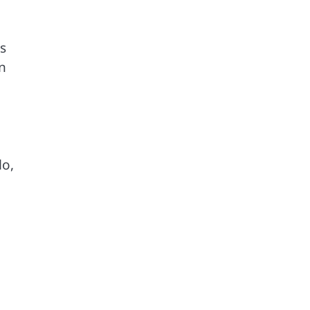
s
n
lo,