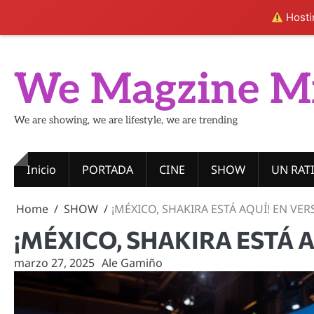
Hostin
Skip
to
We Magzine M
content
We are showing, we are lifestyle, we are trending
Inicio
PORTADA
CINE
SHOW
UN RAT
Home
SHOW
¡MÉXICO, SHAKIRA ESTÁ AQUÍ! EN VE
¡MÉXICO, SHAKIRA ESTÁ 
marzo 27, 2025
Ale Gamiño