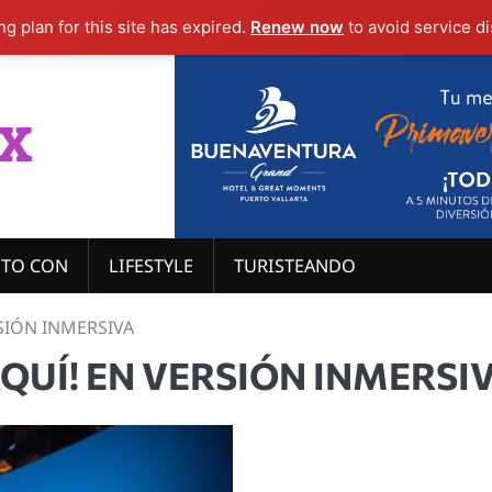
g plan for this site has expired.
Renew now
to avoid service di
x
ITO CON
LIFESTYLE
TURISTEANDO
RSIÓN INMERSIVA
AQUÍ! EN VERSIÓN INMERSI