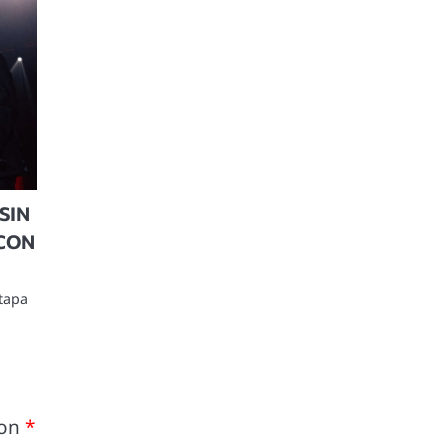
SIN
 CON
tapa
con
*