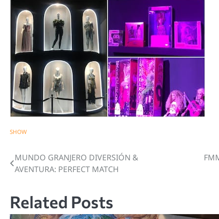
SHOW
MUNDO GRANJERO DIVERSIÓN &
FMM
Navegación
AVENTURA: PERFECT MATCH
de
entradas
Related Posts