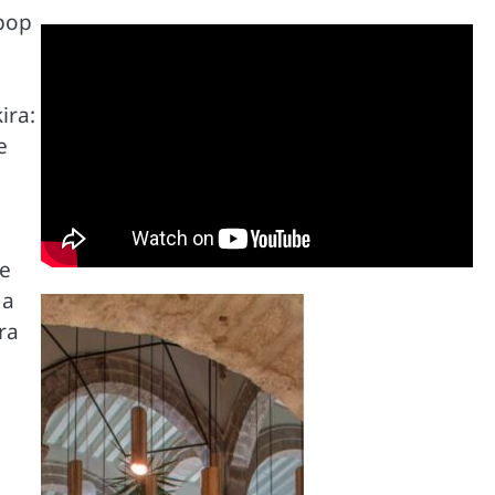
 pop
ira:
e
de
 a
ra