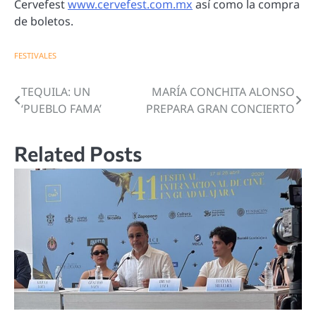
Cervefest
www.cervefest.com.mx
así como la compra
de boletos.
FESTIVALES
TEQUILA: UN
MARÍA CONCHITA ALONSO
Navegación
‘PUEBLO FAMA’
PREPARA GRAN CONCIERTO
de
entradas
Related Posts