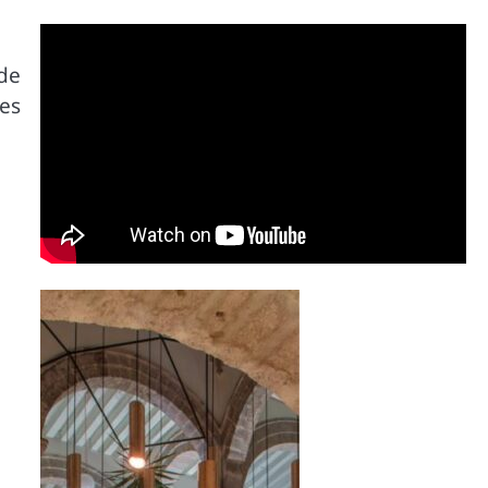
 de
tes