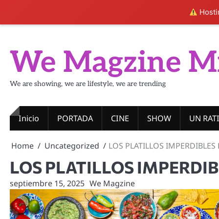
Hostin
Skip
to
We Magzine M
content
We are showing, we are lifestyle, we are trending
Inicio
PORTADA
CINE
SHOW
UN RAT
Home
Uncategorized
LOS PLATILLOS IMPERDIBLES 
LOS PLATILLOS IMPERDIB
septiembre 15, 2025
We Magzine