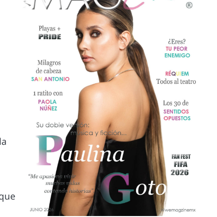
la
 que