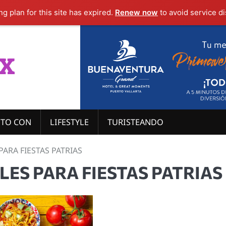
g plan for this site has expired.
Renew now
to avoid service di
x
ITO CON
LIFESTYLE
TURISTEANDO
PARA FIESTAS PATRIAS
LES PARA FIESTAS PATRIAS