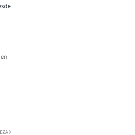
esde
 en
EZA