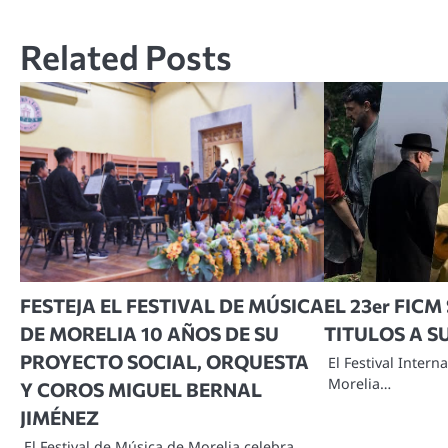
de
Related Posts
entradas
FESTEJA EL FESTIVAL DE MÚSICA
EL 23er FIC
DE MORELIA 10 AÑOS DE SU
TITULOS A 
PROYECTO SOCIAL, ORQUESTA
El Festival Intern
Morelia…
Y COROS MIGUEL BERNAL
JIMÉNEZ
El Festival de Música de Morelia celebra…