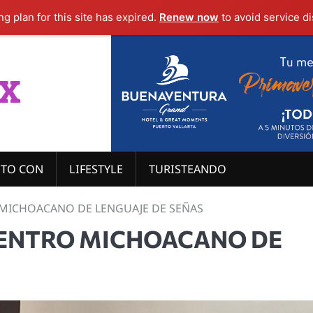
g plan for this site has expired.
Renew now
to avoid service di
x
ITO CON
LIFESTYLE
TURISTEANDO
MICHOACANO DE LENGUAJE DE SEÑAS
ENTRO MICHOACANO DE