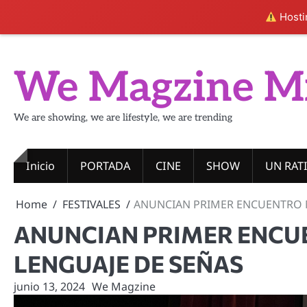
Hostin
Skip
to
We Magzine M
content
We are showing, we are lifestyle, we are trending
Inicio
PORTADA
CINE
SHOW
UN RAT
Home
FESTIVALES
ANUNCIAN PRIMER ENCUENTRO 
ANUNCIAN PRIMER ENCU
LENGUAJE DE SEÑAS
junio 13, 2024
We Magzine