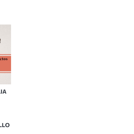
LIA
LLO