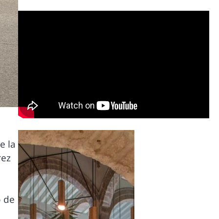
e
e la
rez
o de