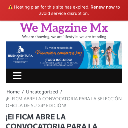
Hosting plan for this site has expired.
Renew now
to
avoid service disruption.
Skip
We Magzine Mx
to
content
We are showing, we are lifestyle, we are trending
Inicio
PORTADA
CINE
SHOW
UN
LIFESTYLE
TURIS
RATITO
Home
Uncategorized
CON
¡El FICM ABRE LA CONVOCATORIA PARA LA SELECCIÓN
OFICILA DE SU 24ª EDICIÓN!
¡El FICM ABRE LA
CONVOCATORIA PARA LA