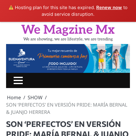
Hosting plan for this site has expired.
Renew now
to
avoid service disruption.
Skip
We Magzine Mx
to
content
We are showing, we are lifestyle, we are trending
Inicio
PORTADA
CINE
SHOW
UN
LIFESTYLE
TURIS
RATITO
Home
SHOW
CON
SON ‘PERFECTOS’ EN VERSIÓN PRIDE: MARÍA BERNAL
& JUANJO HERRERA
SON ‘PERFECTOS’ EN VERSIÓN
PRIDE: MARÍA BERNAL & JUANJO