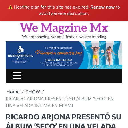
Hosting plan for this site has expired.
Renew now
to
avoid service disruption.
Skip
We Magzine Mx
to
content
We are showing, we are lifestyle, we are trending
Inicio
PORTADA
CINE
SHOW
UN
LIFESTYLE
TURIS
RATITO
Home
SHOW
CON
RICARDO ARJONA PRESENTÓ SU ÁLBUM ‘SECO’ EN
UNA VELADA ÍNTIMA EN MIAMI
RICARDO ARJONA PRESENTÓ SU
ÁLBUM ‘SECO’ EN UNA VELADA