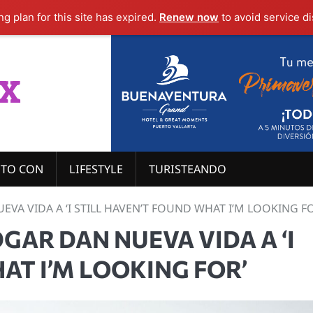
g plan for this site has expired.
Renew now
to avoid service di
x
ITO CON
LIFESTYLE
TURISTEANDO
EVA VIDA A ‘I STILL HAVEN’T FOUND WHAT I’M LOOKING FO
GAR DAN NUEVA VIDA A ‘I
AT I’M LOOKING FOR’