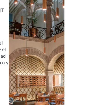
’T
el
 el
dad
co y