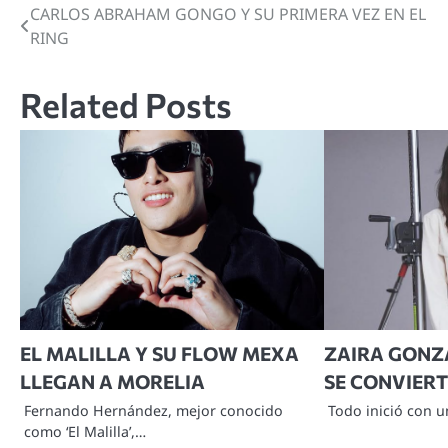
CARLOS ABRAHAM GONGO Y SU PRIMERA VEZ EN EL
Navegación
RING
de
entradas
Related Posts
EL MALILLA Y SU FLOW MEXA
ZAIRA GONZÁ
LLEGAN A MORELIA
SE CONVIERT
Fernando Hernández, mejor conocido
Todo inició con 
como ‘El Malilla’,…