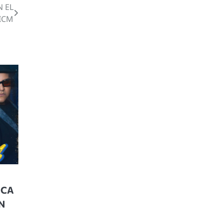
N EL
ICM
NCA
N