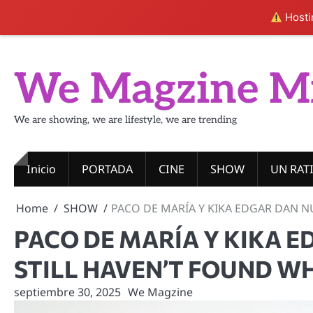
Hostin
Skip
to
We Magzine M
content
We are showing, we are lifestyle, we are trending
Inicio
PORTADA
CINE
SHOW
UN RAT
Home
SHOW
PACO DE MARÍA Y KIKA EDGAR DAN NU
PACO DE MARÍA Y KIKA ED
STILL HAVEN’T FOUND WH
septiembre 30, 2025
We Magzine