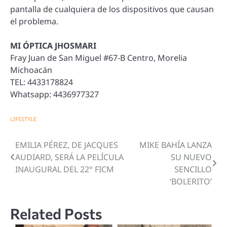
pantalla de cualquiera de los dispositivos que causan
el problema.
MI ÓPTICA JHOSMARI
Fray Juan de San Miguel #67-B Centro, Morelia
Michoacán
TEL: 4433178824
Whatsapp: 4436977327
LIFESTYLE
EMILIA PÉREZ, DE JACQUES
MIKE BAHÍA LANZA
Navegación
AUDIARD, SERÁ LA PELÍCULA
SU NUEVO
de
INAUGURAL DEL 22° FICM
SENCILLO
‘BOLERITO’
entradas
Related Posts