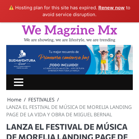
Hosting plan for this site has expired.
Renew now
to
avoid service disruption.
Skip
We Magzine Mx
to
content
We are showing, we are lifestyle, we are trending
Inicio
PORTADA
CINE
SHOW
UN
LIFESTYLE
TURIS
RATITO
Home
FESTIVALES
CON
LANZA EL FESTIVAL DE MÚSICA DE MORELIA LANDING
PAGE DE LA VIDA Y OBRA DE MIGUEL BERNAL
LANZA EL FESTIVAL DE MÚSICA
DE MORELIA LANDING PAGE DE