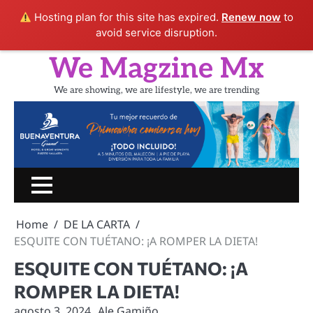
Hosting plan for this site has expired.
Renew now
to
avoid service disruption.
Skip
We Magzine Mx
to
content
We are showing, we are lifestyle, we are trending
Inicio
PORTADA
CINE
SHOW
UN
LIFESTYLE
TURIS
RATITO
Home
DE LA CARTA
CON
ESQUITE CON TUÉTANO: ¡A ROMPER LA DIETA!
ESQUITE CON TUÉTANO: ¡A
ROMPER LA DIETA!
agosto 3, 2024
Ale Gamiño