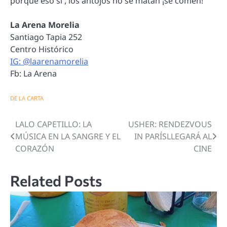
porque eso sí , los antojos no se matan ¡se comen!
La Arena Morelia
Santiago Tapia 252
Centro Histórico
IG: @laarenamorelia
Fb: La Arena
DE LA CARTA
LALO CAPETILLO: LA
USHER: RENDEZVOUS
Navegación
MÚSICA EN LA SANGRE Y EL
IN PARÍSLLEGARÁ AL
de
CORAZÓN
CINE
entradas
Related Posts