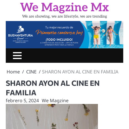
Skip
We Magzine Mx
to
content
We are showing, we are lifestyle, we are trending
Inicio
PORTADA
CINE
SHOW
UN
LIFESTYLE
TURIS
RATITO
Home
CINE
SHARON AYON AL CINE EN FAMILIA
CON
SHARON AYON AL CINE EN
FAMILIA
febrero 5, 2024
We Magzine