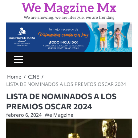
Skip
We Magzine Mx
to
content
We are showing, we are lifestyle, we are trending
Inicio
PORTADA
CINE
SHOW
UN
LIFESTYLE
TURIS
RATITO
Home
CINE
CON
LISTA DE NOMINADOS A LOS PREMIOS OSCAR 2024
LISTA DE NOMINADOS A LOS
PREMIOS OSCAR 2024
febrero 6, 2024
We Magzine