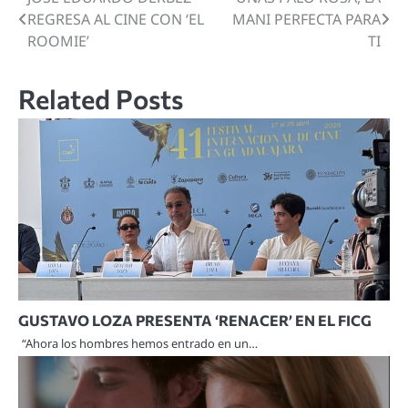
Navegación
REGRESA AL CINE CON ‘EL
MANI PERFECTA PARA
de
ROOMIE’
TI
entradas
Related Posts
GUSTAVO LOZA PRESENTA ‘RENACER’ EN EL FICG
“Ahora los hombres hemos entrado en un…