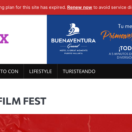
g plan for this site has expired.
Renew now
to avoid service di
x
ITO CON
LIFESTYLE
TURISTEANDO
FILM FEST