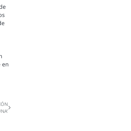
 de
os
de
n
e en
IÓN
UNA’