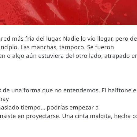
ed más fría del lugar. Nadie lo vio llegar, pero d
rincipio. Las manchas, tampoco. Se fueron
n o algo aún estuviera del otro lado, atrapado e
os de una forma que no entendemos. El halftone e
 hay
emasiado tiempo… podrías empezar a
insiste en proyectarse. Una cinta maldita, hecha c