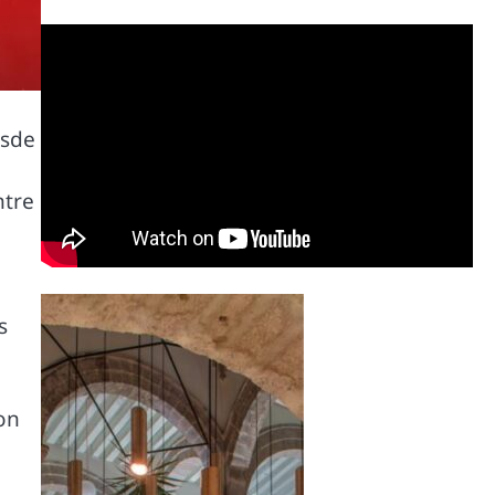
esde
ntre
s
on