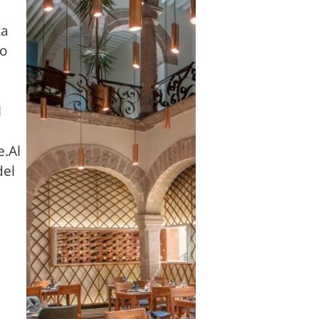
ta
co
l
e.Al
del