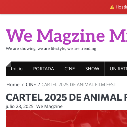
Hostin
Skip
to
We Magzine M
content
We are showing, we are lifestyle, we are trending
Inicio
PORTADA
CINE
SHOW
UN RAT
Home
CINE
CARTEL 2025 DE ANIMAL FILM FEST
CARTEL 2025 DE ANIMAL 
julio 23, 2025
We Magzine