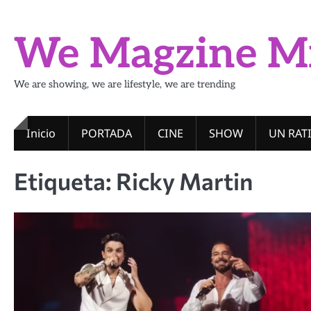
Skip
to
We Magzine M
content
We are showing, we are lifestyle, we are trending
Inicio
PORTADA
CINE
SHOW
UN RAT
Etiqueta:
Ricky Martin