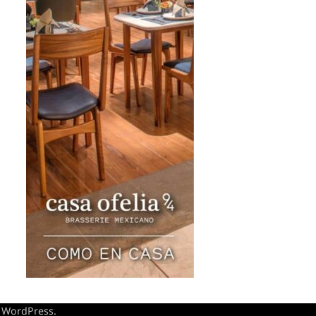
y
WordPress
.