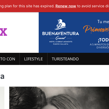
g plan for this site has expired.
Renew now
to avoid service di
x
ITO CON
LIFESTYLE
TURISTEANDO
da