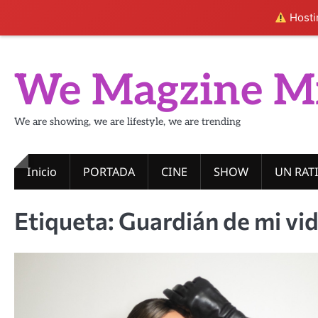
Hostin
Skip
to
We Magzine M
content
We are showing, we are lifestyle, we are trending
Inicio
PORTADA
CINE
SHOW
UN RAT
Etiqueta:
Guardián de mi vi