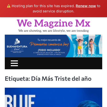
Hosting plan for this site has expired.
Renew now
to
avoid service disruption.
Skip
We Magzine Mx
to
content
We are showing, we are lifestyle, we are trending
Inicio
PORTADA
CINE
SHOW
UN
LIFESTYLE
TURIS
RATITO
CON
Etiqueta:
Día Más Triste del año