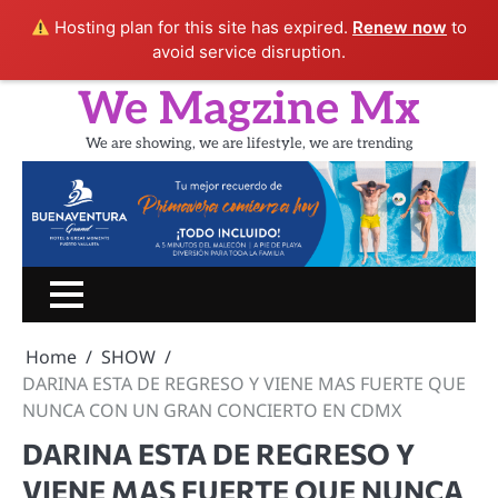
Hosting plan for this site has expired.
Renew now
to
avoid service disruption.
Skip
We Magzine Mx
to
content
We are showing, we are lifestyle, we are trending
Inicio
PORTADA
CINE
SHOW
UN
LIFESTYLE
TURIS
RATITO
Home
SHOW
CON
DARINA ESTA DE REGRESO Y VIENE MAS FUERTE QUE
NUNCA CON UN GRAN CONCIERTO EN CDMX
DARINA ESTA DE REGRESO Y
VIENE MAS FUERTE QUE NUNCA