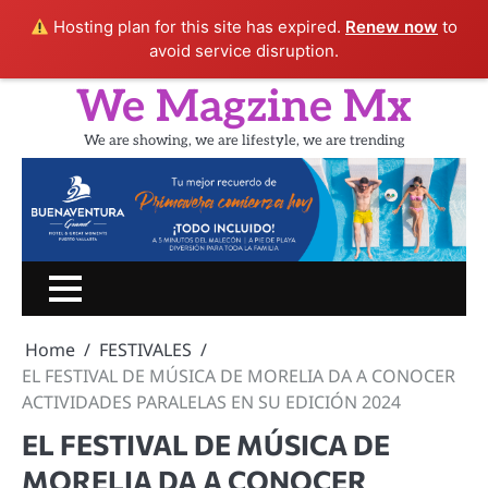
Hosting plan for this site has expired.
Renew now
to
avoid service disruption.
Skip
We Magzine Mx
to
content
We are showing, we are lifestyle, we are trending
Inicio
PORTADA
CINE
SHOW
UN
LIFESTYLE
TURIS
RATITO
Home
FESTIVALES
CON
EL FESTIVAL DE MÚSICA DE MORELIA DA A CONOCER
ACTIVIDADES PARALELAS EN SU EDICIÓN 2024
EL FESTIVAL DE MÚSICA DE
MORELIA DA A CONOCER