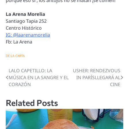
porque eso sí , los antojos no se matan ¡se comen!
La Arena Morelia
Santiago Tapia 252
Centro Histórico
IG: @laarenamorelia
Fb: La Arena
DE LA CARTA
LALO CAPETILLO: LA
USHER: RENDEZVOUS
Navegación
MÚSICA EN LA SANGRE Y EL
IN PARÍSLLEGARÁ AL
de
CORAZÓN
CINE
entradas
Related Posts