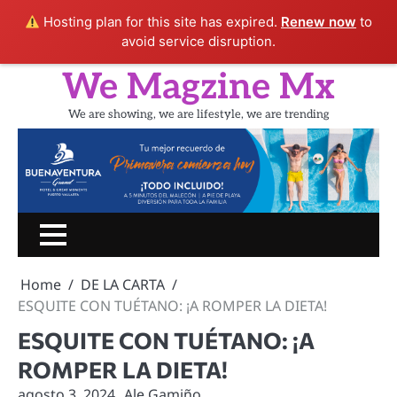
Hosting plan for this site has expired.
Renew now
to
avoid service disruption.
Skip
We Magzine Mx
to
content
We are showing, we are lifestyle, we are trending
Inicio
PORTADA
CINE
SHOW
UN
LIFESTYLE
TURIS
RATITO
Home
DE LA CARTA
CON
ESQUITE CON TUÉTANO: ¡A ROMPER LA DIETA!
ESQUITE CON TUÉTANO: ¡A
ROMPER LA DIETA!
agosto 3, 2024
Ale Gamiño