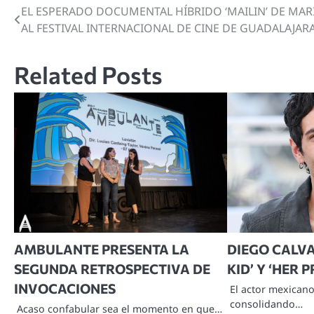
EL ESPERADO DOCUMENTAL HÍBRIDO ‘MAILIN’ DE MARÍA
Navegación
AL FESTIVAL INTERNACIONAL DE CINE DE GUADALAJAR
de
entradas
Related Posts
AMBULANTE PRESENTA LA
DIEGO CALVA
SEGUNDA RETROSPECTIVA DE
KID’ Y ‘HER 
INVOCACIONES
El actor mexican
consolidando…
Acaso confabular sea el momento en que…