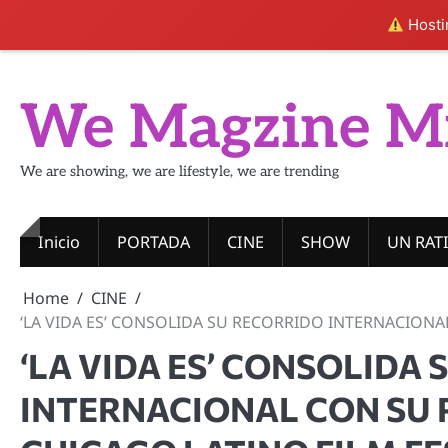
Hostin
Skip
to
We Magzine M
content
We are showing, we are lifestyle, we are trending
Inicio
PORTADA
CINE
SHOW
UN RAT
Home
CINE
‘LA VIDA ES’ CONSOLIDA SU RECORRIDO INTERNACIONAL
‘LA VIDA ES’ CONSOLIDA
INTERNACIONAL CON SU P