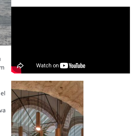
u
lm
el
iva