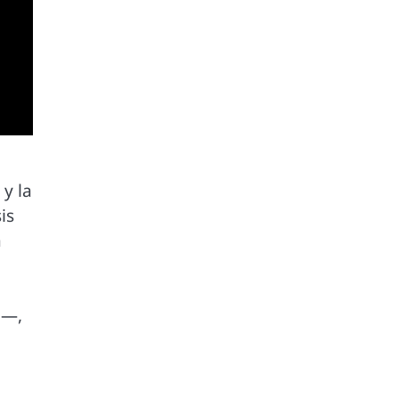
y la
is
a
o—,