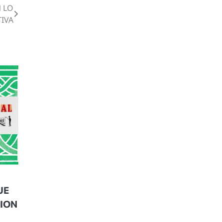
 LO
TIVA
UE
CION