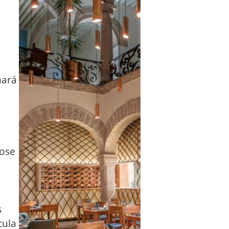
ñará
dose
a
s
cula