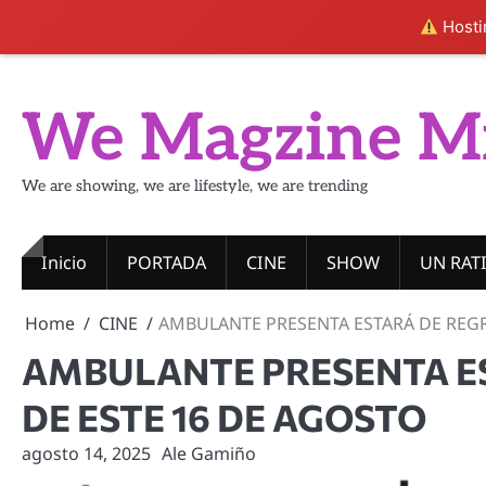
Hostin
Skip
to
We Magzine M
content
We are showing, we are lifestyle, we are trending
Inicio
PORTADA
CINE
SHOW
UN RAT
Home
CINE
AMBULANTE PRESENTA ESTARÁ DE REGR
AMBULANTE PRESENTA ES
DE ESTE 16 DE AGOSTO
agosto 14, 2025
Ale Gamiño