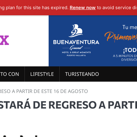
g plan for this site has expired.
Renew now
to avoid service di
x
ITO CON
LIFESTYLE
TURISTEANDO
ESO A PARTIR DE ESTE 16 DE AGOSTO
TARÁ DE REGRESO A PART