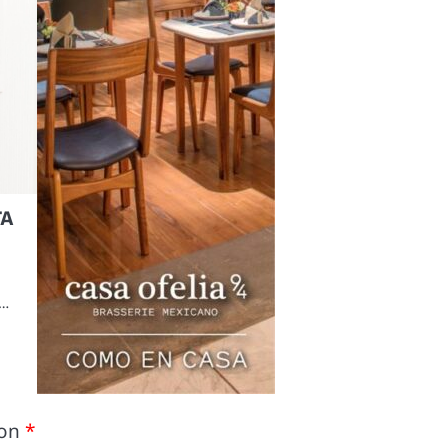
TA
,…
con
*