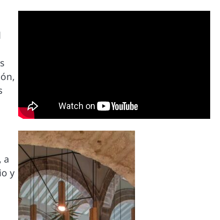
l
s
ión,
s
, a
io y