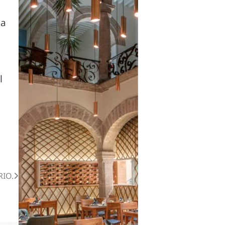
 a
l
RIO.