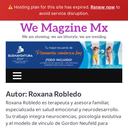
Hosting plan for this site has expired.
Renew now
to
avoid service disruption.
Skip
We Magzine Mx
to
content
We are showing, we are lifestyle, we are trending
Inicio
PORTADA
CINE
SHOW
UN
LIFESTYLE
TURIS
RATITO
CON
Autor:
Roxana Robledo
Roxana Robledo es terapeuta y asesora familiar,
especializada en salud emocional y neurodesarrollo.
Su trabajo integra neurociencias, psicología evolutiva
y el modelo de vínculo de Gordon Neufeld para